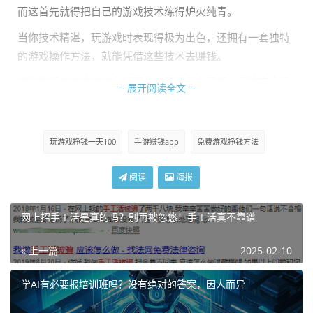
而这首先就得把自己的游戏技术练得炉火纯青。
当你技术精湛，玩游戏时表现得极为出色，还拥有一套独特
的游戏操作方法，就能凭借这些技术去赚钱。
或许你现在对这些技术层面的东西还不太了解，但这完全没
-- 展开阅读全文 --
关系，这些技术都可以通过后天的努力训练出来。
所以说，赚钱本身并非难事，真正的难点在于你是否有学习
玩游戏挣钱一天100
手游赚钱app
免费游戏挣钱方法
的意愿，是否愿意为了赚钱付出努力！
有些朋友游戏玩得特别厉害，可却不知道该怎么利用游戏来
阅读
海报
赚钱。要知道，赚钱首先得明确方向，要是连方向都不清
楚，即便你浑身是劲，也不知道该往哪儿使。就算你游戏水
网上招手工活是真的吗？别再被忽悠！手工活真不靠谱
平再高，没有正确的赚钱方向，也挣不到钱。
« 上一篇
2025-02-10
目前，游戏赚钱的方式主要有以下几种：
游戏代练，通过帮别人提升游戏账号等级、完成特定游戏任
学AI有必要报培训班吗？没有绝对的答案，因人而异
务来获取报酬；