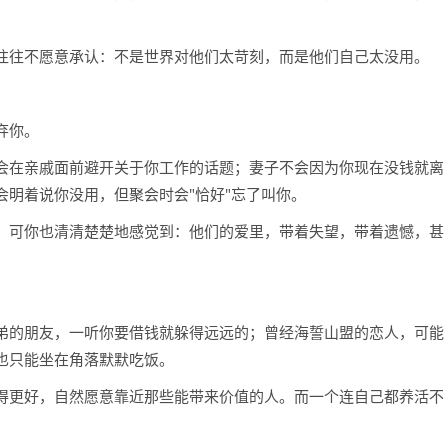
。
往往不愿意承认：不是世界对他们太苛刻，而是他们自己太没用。
弃你。
会在亲戚面前避开关于你工作的话题；妻子不会因为你现在没钱就离
明着说你没用，但聚会时会"恰好"忘了叫你。
，可你也清清楚楚地感觉到：他们的爱里，带着失望，带着遗憾，甚
弟的朋友，一听你要借钱就躲得远远的；曾经海誓山盟的恋人，可能
也只能坐在角落默默吃饭。
得更好，自然愿意靠近那些能带来价值的人。而一个连自己都养活不