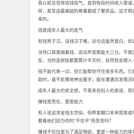
我以前总觉得谈钱俗气，直到有段时间收入骤减
样，甚至连最基础的尊重都成了奢侈品。这才明
来的。
钱是成年人最大的底气
有钱男子汉，没钱汉子难。这句话虽然直白，却
当你口袋里揣着钱，说话声音都能大三分。不是
反，当你连顿饭都要算计半天时，自然就会矮人
钱不能代表一切，但它能帮你守住很多东西。它
助时，毫不犹豫地伸出援手；能在遭遇突发情况
成年人最大的安全感，不是来自别人的承诺，而
赚钱是责任，更是能力
有人说追求金钱太世俗，但养家糊口本来就是成
看着他们因为你的"不在乎"而受苦吗？
赚钱不仅仅是为了满足物欲，更是一种能力的体