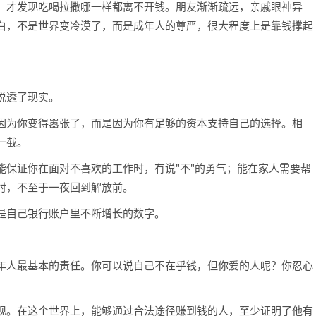
，才发现吃喝拉撒哪一样都离不开钱。朋友渐渐疏远，亲戚眼神异
白，不是世界变冷漠了，而是成年人的尊严，很大程度上是靠钱撑起
说透了现实。
因为你变得嚣张了，而是因为你有足够的资本支持自己的选择。相
一截。
能保证你在面对不喜欢的工作时，有说"不"的勇气；能在家人需要帮
时，不至于一夜回到解放前。
是自己银行账户里不断增长的数字。
年人最基本的责任。你可以说自己不在乎钱，但你爱的人呢？你忍心
现。在这个世界上，能够通过合法途径赚到钱的人，至少证明了他有