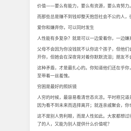
价值——要么有能力，要么有资源，要么肯努力
而那些总是赚不到钱却整天抱怨社会不公的人，
爱你和嫌弃你，可以同时发生
人性能有多复杂？就是可以一边爱着你，一边嫌
父母不会因为你没钱就不认你这个孩子，但他们
开你，但她会在深夜背对着你默默流泪；朋友不会
这种矛盾，才是最扎心的。你知道他们还在乎你
至带着一丝羞愧。
穷困是最好的照妖镜
人穷的时候，最容易看清世态炎凉。平时称兄道
因为看不到未来而选择离开；就连亲戚聚会，你
这不是别人势利眼，而是人性如此。大家都想过
了的人，又能为别人提供什么价值呢？