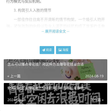
行为模式与反应机制。
3. 构筑引人入胜的情节
一部佳作往往离不开清晰的情节构架。一个吸引人的开
端、紧张激烈的中段以及令人满意的结尾构成了故事的主骨
-- 展开阅读全文 --
架。确保你的情节中蕴含足够的冲突与悬念，以牢牢抓住读
者的心。
案例：乔治·R·R·马丁在《权力的游戏》中，通过错综复
阅读
海报
杂的情节设计和出人意料的转折，成功捕获了无数读者的
心。其作品结构严谨，每个情节环环相扣，充满意义。
怎么可以赚点零花钱？用这种方法赚零花钱最合适
4. 注重对话的真实感
« 上一篇
2024-08-19
对话是揭示角色性格、推进情节进展的重要工具。对话
应自然流畅，且贴合角色个性。避免累赘冗长，保持简洁有
空闲时间怎么挣钱呢？空闲时间可以用手机来挣钱
力，同时反映出角色间的情感纠葛与关系变化。
2024-08-28
下一篇 »
建议：大声朗读对话，感受其是否自然。不妨邀请朋友
或写作小组成员审阅，收集反馈意见。