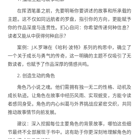
在挥洒笔墨之前，先要明晰你要讲述的故事和所承载的
主题。这不仅如同远航者的罗盘，指引你的方向，更能赋予
你的作品深度与连贯性。扪心自问：你希望传递何种信息？
读者又能从中获得何种启示？
案例：J.K.罗琳在《哈利·波特》系列的构思中，确立了
一个关于成长与勇气的传奇，这一明确的主题不仅吸引了无
数读者，也赋予了作品深厚的情感共鸣。
2. 创造生动的角色
角色乃小说之魂。他们需拥有独一无二的性格、动机及
成长轨迹。让角色在故事中经历风雨、实现蜕变，方能令读
者感同身受。角色的内心纠葛与外界挑战应紧密交织，共同
推动故事情节向前发展。
建议：深入挖掘每位主要角色的背景故事，哪怕这些细
节最终不全部展现于书中。这有助于你更深刻地理解角色的